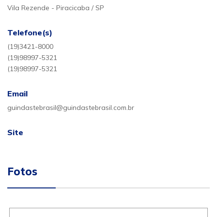
Vila Rezende - Piracicaba / SP
Telefone(s)
(19)3421-8000
(19)98997-5321
(19)98997-5321
Email
guindastebrasil@guindastebrasil.com.br
Site
Fotos