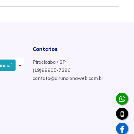
Contatos
Piracicaba / SP
Onde Comprar Fio 10mm em Jundiaí
Plafon Led 
(19)99905-7286
contato@anuncionaweb.com.br