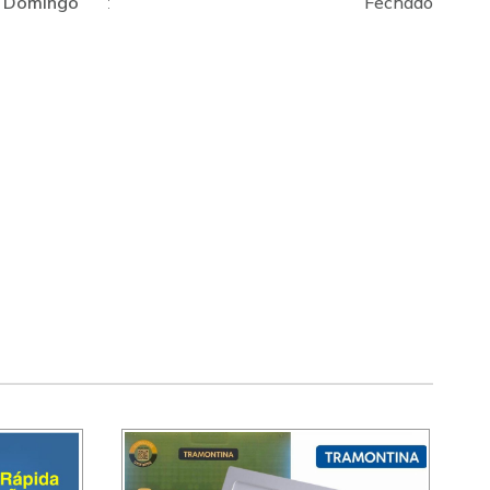
Domingo
:
Fechado