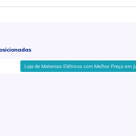
osicionadas
Loja de Materiais Elétricos com Melhor Preço em Jundiaí