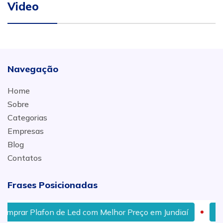
Video
Navegação
Home
Sobre
Categorias
Empresas
Blog
Contatos
Frases Posicionadas
lafon de Led com Melhor Preço em Jundiaí
Onde Comp