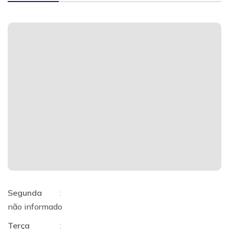
Segunda
:
não informado
Terça
: