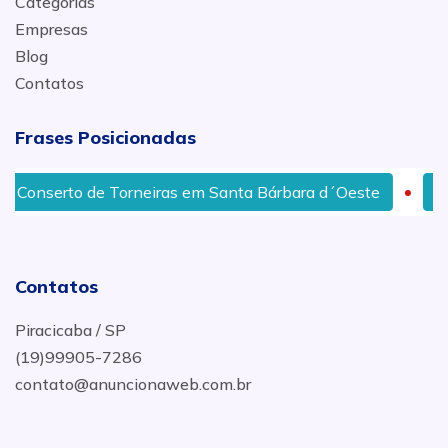
Categorias
Empresas
Blog
Contatos
Frases Posicionadas
Conserto de Torneiras em Santa Bárbara d´Oeste
Des
Contatos
Piracicaba / SP
(19)99905-7286
contato@anuncionaweb.com.br