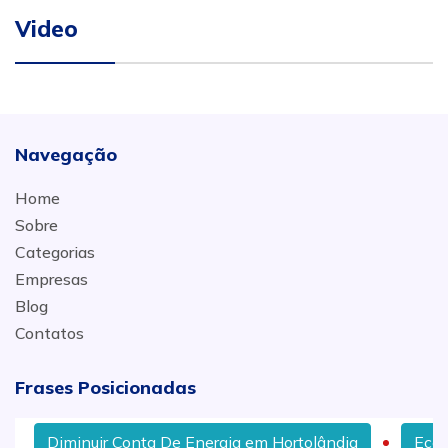
Video
Navegação
Home
Sobre
Categorias
Empresas
Blog
Contatos
Frases Posicionadas
Diminuir Conta De Energia em Hortolândia
Econom