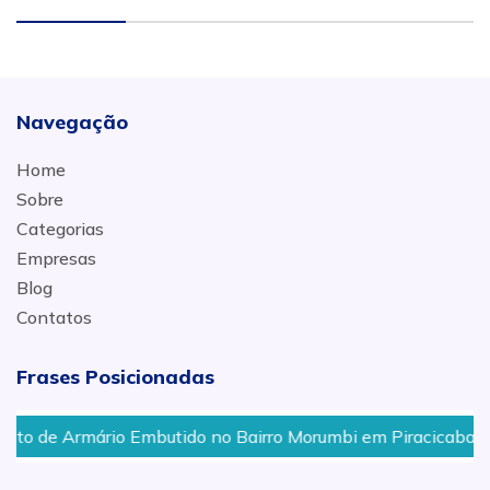
Navegação
Home
Sobre
Categorias
Empresas
Blog
Contatos
Frases Posicionadas
rio Embutido no Bairro Morumbi em Piracicaba
Cozin