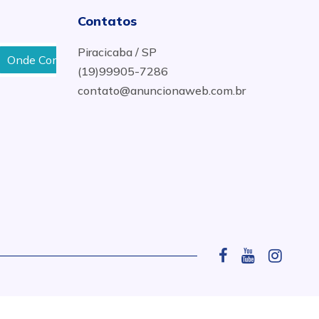
Contatos
Piracicaba / SP
de Comprar Pastilhas em São Pedro
Loja de Pisos em
(19)99905-7286
contato@anuncionaweb.com.br