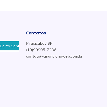
Contatos
Piracicaba / SP
rro Santa Rosa em Piracicaba
Onde Comprar Materiais H
(19)99905-7286
contato@anuncionaweb.com.br