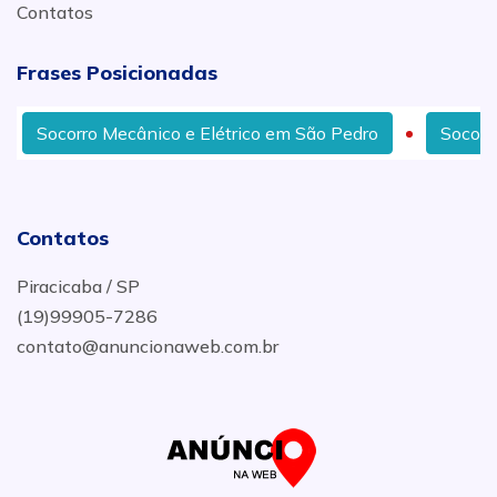
Contatos
Frases Posicionadas
Socorro Mecânico e Elétrico em São Pedro
Socorro 
Contatos
Piracicaba / SP
(19)99905-7286
contato@anuncionaweb.com.br