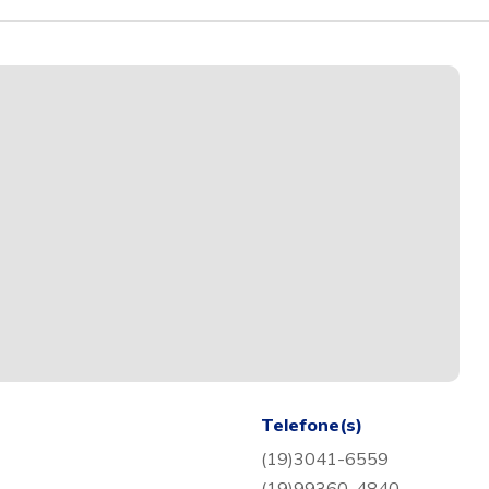
Telefone(s)
(19)3041-6559
(19)99360-4840