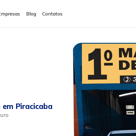
Empresas
Blog
Contatos
o em Piracicaba
Ouro
pp
ular