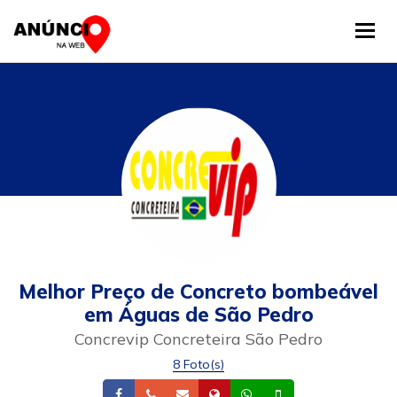
Tog
Melhor Preço de Concreto bombeável
em Águas de São Pedro
Concrevip Concreteira São Pedro
8 Foto(s)
Facebook
Telefone
Email
Site
Whatsapp
Celular