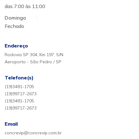
das 7:00 às 11:00
Domingo
:
Fechado
Endereço
Rodovia SP 304, Km 197, S/N
Aeroporto - São Pedro / SP
Telefone(s)
(19)3481-1705
(19)99717-2673
(19)3481-1705
(19)99717-2673
Email
concrevip@concrevip.com.br