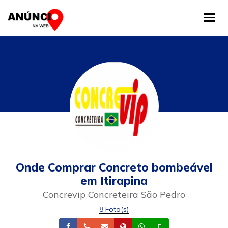
Tog
Onde Comprar Concreto bombeável
em Itirapina
Concrevip Concreteira São Pedro
8 Foto(s)
Facebook
Telefone
Email
Site
Whatsapp
Celular