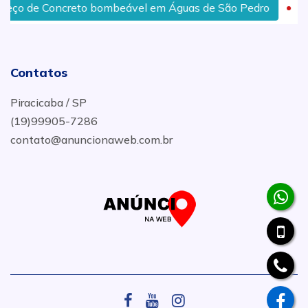
oncreto bombeável em Águas de São Pedro
Onde Comp
Contatos
Piracicaba / SP
(19)99905-7286
contato@anuncionaweb.com.br
.