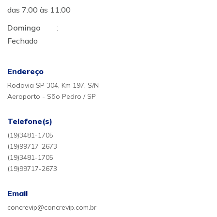
das 7:00 às 11:00
Domingo
:
Fechado
Endereço
Rodovia SP 304, Km 197, S/N
Aeroporto - São Pedro / SP
Telefone(s)
(19)3481-1705
(19)99717-2673
(19)3481-1705
(19)99717-2673
Email
concrevip@concrevip.com.br