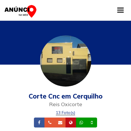
Tog
Corte Cnc em Cerquilho
Reis Oxicorte
13 Foto(s)
Facebook
Telefone
Email
Site
Whatsapp
Celular