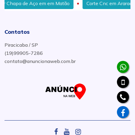
ço em em Matão
Corte Cnc em Araraquara
Cort
Contatos
Piracicaba / SP
(19)99905-7286
contato@anuncionaweb.com.br
.