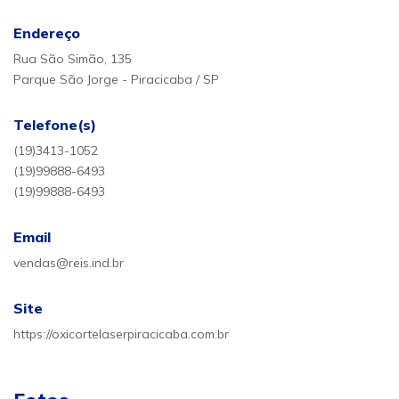
Endereço
Rua São Simão, 135
Parque São Jorge - Piracicaba / SP
Telefone(s)
(19)3413-1052
(19)99888-6493
(19)99888-6493
Email
vendas@reis.ind.br
Site
https://oxicortelaserpiracicaba.com.br