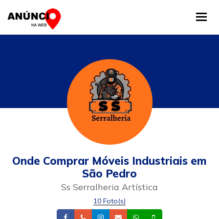
Tog
Onde Comprar Móveis Industriais em
São Pedro
Ss Serralheria Artística
10 Foto(s)
Facebook
Telefone
Instagram
Email
Whatsapp
Celular