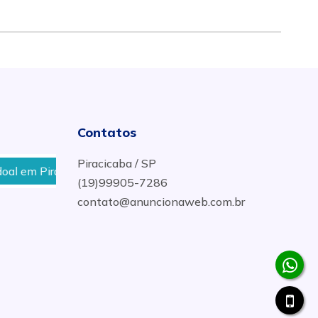
Contatos
Piracicaba / SP
 Piracicaba
Disk Entrega De Água Mineral no Bairro J
(19)99905-7286
contato@anuncionaweb.com.br