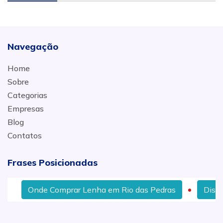
Navegação
Home
Sobre
Categorias
Empresas
Blog
Contatos
Frases Posicionadas
Onde Comprar Lenha em Rio das Pedras
Distrib