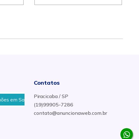
Contatos
Piracicaba / SP
Santa Maria da Serra
Parabrisa Para Caminhões, Ôni
(19)99905-7286
contato@anuncionaweb.com.br