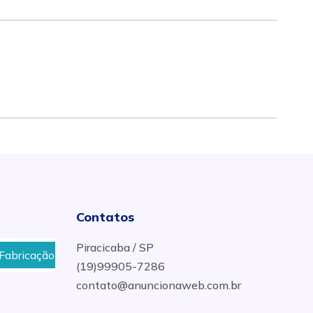
Contatos
Piracicaba / SP
cação de Moldes de Borracha em Ribeirão Preto
Fabri
(19)99905-7286
contato@anuncionaweb.com.br