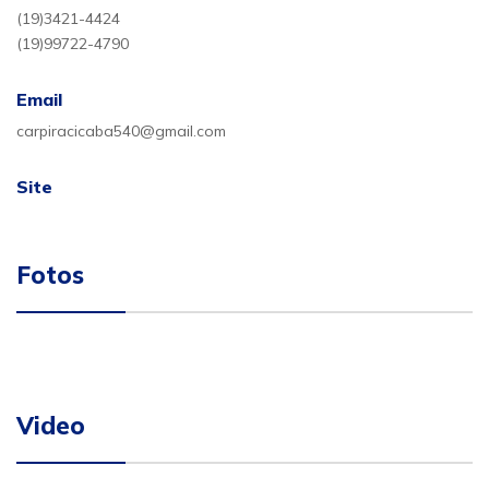
(19)3421-4424
(19)99722-4790
Email
carpiracicaba540@gmail.com
Site
Fotos
Video