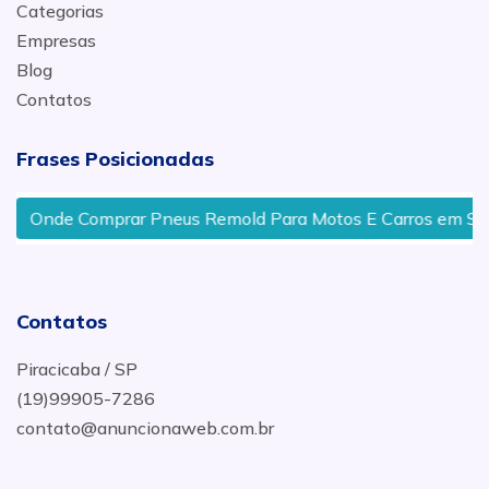
Categorias
Empresas
Blog
Contatos
Frases Posicionadas
Onde Comprar Pneus Remold Para Motos E Carros em São 
Contatos
Piracicaba / SP
(19)99905-7286
contato@anuncionaweb.com.br