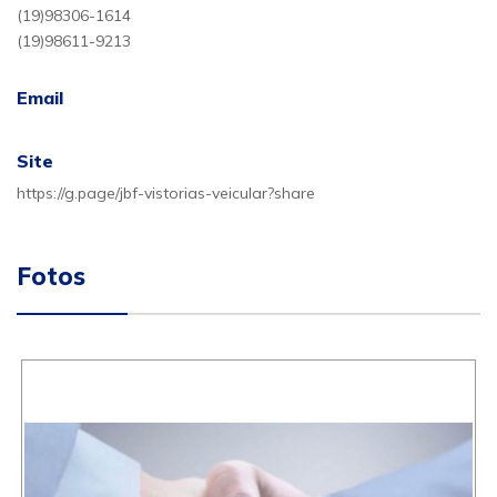
(19)98306-1614
(19)98611-9213
Email
Site
https://g.page/jbf-vistorias-veicular?share
Fotos