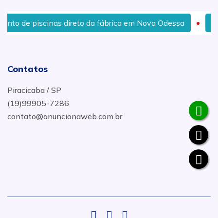
iscinas direto da fábrica em Nova Odessa
Onde Compra
Contatos
Piracicaba / SP
(19)99905-7286
contato@anuncionaweb.com.br
.