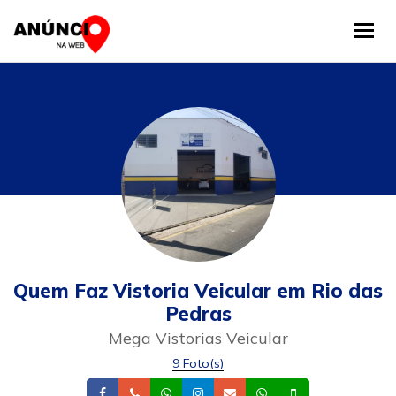
Tog
Quem Faz Vistoria Veicular em Rio das
Pedras
Mega Vistorias Veicular
9 Foto(s)
Facebook
Telefone
Whatsapp
Instagram
Email
Whatsapp
Celular