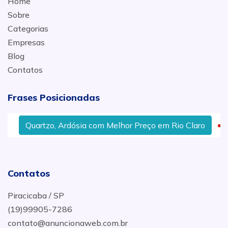
Home
Sobre
Categorias
Empresas
Blog
Contatos
Frases Posicionadas
Quartzo, Ardósia com Melhor Preço em Rio Claro
Contatos
Piracicaba / SP
(19)99905-7286
contato@anuncionaweb.com.br