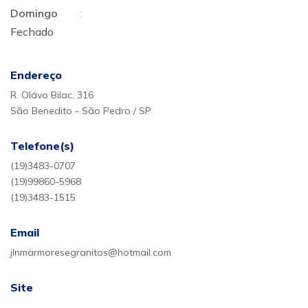
Domingo
:
Fechado
Endereço
R. Olávo Bilac, 316
São Benedito - São Pedro / SP
Telefone(s)
(19)3483-0707
(19)99860-5968
(19)3483-1515
Email
jlnmarmoresegranitos@hotmail.com
Site