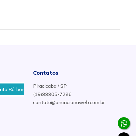
Contatos
Piracicaba / SP
ra d´Oeste
Melhor Preço de Planejados para Aparta
(19)99905-7286
contato@anuncionaweb.com.br