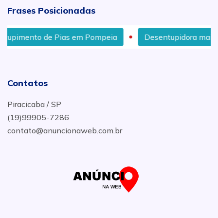
Frases Posicionadas
to de Pias em Pompeia
Desentupidora mais próxima 
Contatos
Piracicaba / SP
(19)99905-7286
contato@anuncionaweb.com.br
.