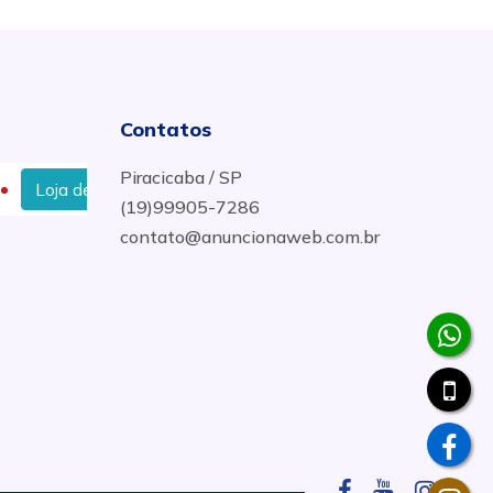
Contatos
Piracicaba / SP
Planejados com Melhor Preço em Piracicaba
Guarda Rou
(19)99905-7286
contato@anuncionaweb.com.br