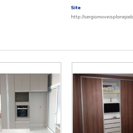
Site
http://sergiomoveisplanejad