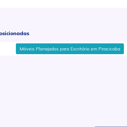
osicionadas
eis Planejados para Escritório em Piracicaba
Loja de 
.