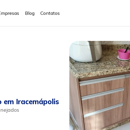
Empresas
Blog
Contatos
o em Iracemápolis
anejados
sapp
Celular