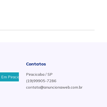
Contatos
Piracicaba / SP
Piracicaba
Auto Elétrica Com Melhor Preço Em Piraci
(19)99905-7286
contato@anuncionaweb.com.br