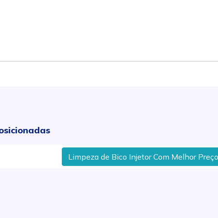
osicionadas
Limpeza de Bico Injetor Com Melhor Preço Em 