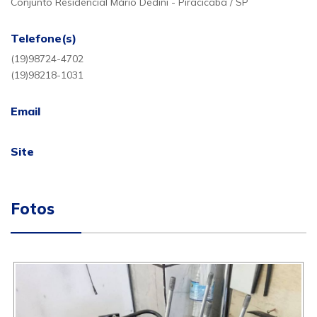
Conjunto Residencial Mário Dedini - Piracicaba / SP
Telefone(s)
(19)98724-4702
(19)98218-1031
Email
Site
Fotos