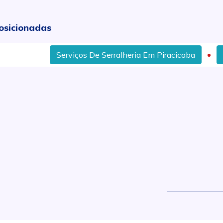
osicionadas
Serviços De Serralheria Em Piracicaba
Preço Do
.