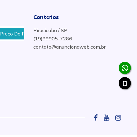
Contatos
Piracicaba / SP
 Portão Residencial Em Piracicaba
Orçamento Para Fa
(19)99905-7286
contato@anuncionaweb.com.br