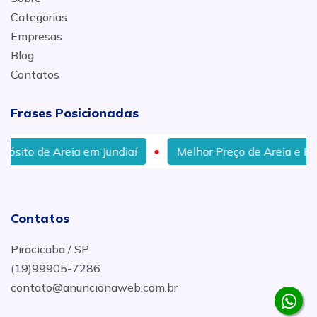
Categorias
Empresas
Blog
Contatos
Frases Posicionadas
e Areia em Jundiaí
Melhor Preço de Areia e Pedra em J
Contatos
Piracicaba / SP
(19)99905-7286
contato@anuncionaweb.com.br