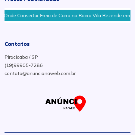
Onde Consertar Freio de Carro no Bairro Vila Rezende em Pir
Contatos
Piracicaba / SP
(19)99905-7286
contato@anuncionaweb.com.br
.