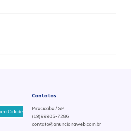
Contatos
Piracicaba / SP
Cidade Jardim em Piracicaba
Pneu para motos preço n
(19)99905-7286
contato@anuncionaweb.com.br