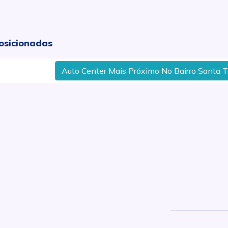
osicionadas
Auto Center Mais Próximo No Bairro Santa Terezinha
.