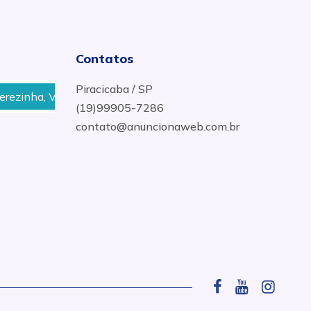
Contatos
Piracicaba / SP
, Vila Sônia, Parque Orlanda, Jardim Colina Verde em Piracic
(19)99905-7286
contato@anuncionaweb.com.br