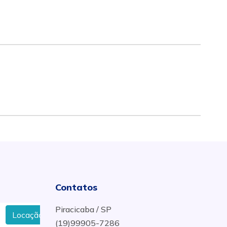
Contatos
Piracicaba / SP
Locação de espaço para festas de casamentos com serviço de
(19)99905-7286