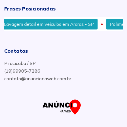
Frases Posicionadas
Lavagem detail em veículos em Araras - SP
Polimento
Contatos
Piracicaba / SP
(19)99905-7286
contato@anuncionaweb.com.br
.