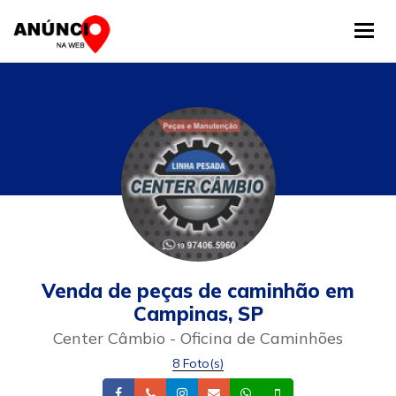
Tog
Venda de peças de caminhão em
Campinas, SP
Center Câmbio - Oficina de Caminhões
8 Foto(s)
Facebook
Telefone
Instagram
Email
Whatsapp
Celular