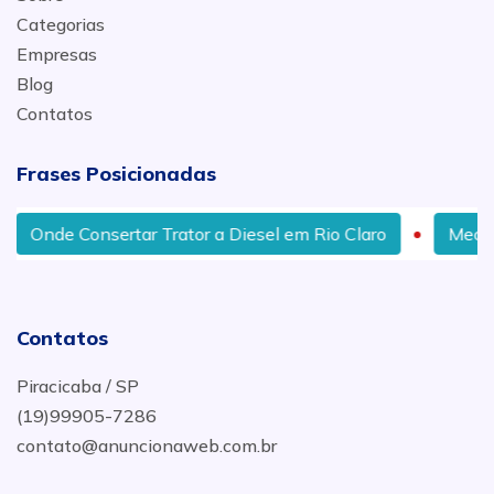
Categorias
Empresas
Blog
Contatos
Frases Posicionadas
Onde Consertar Trator a Diesel em Rio Claro
Mecânic
Contatos
Piracicaba / SP
(19)99905-7286
contato@anuncionaweb.com.br