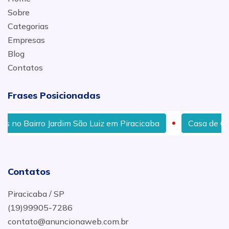
Sobre
Categorias
Empresas
Blog
Contatos
Frases Posicionadas
airro Jardim São Luiz em Piracicaba
Casa de Carnes n
Contatos
Piracicaba / SP
(19)99905-7286
contato@anuncionaweb.com.br