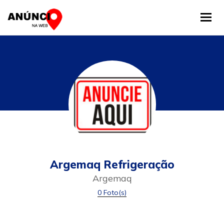
Tog
Argemaq Refrigeração
Argemaq
0 Foto(s)