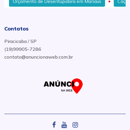
Orçamento de Desentupidora em Manaus
Caça Va
Contatos
Piracicaba / SP
(19)99905-7286
contato@anuncionaweb.com.br
.