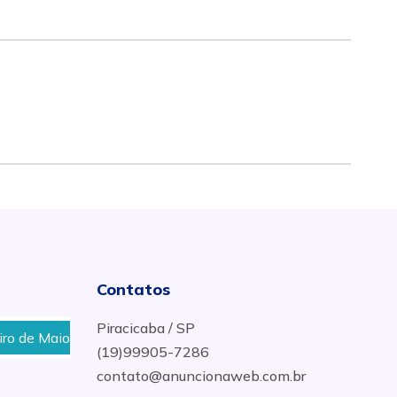
Contatos
Piracicaba / SP
de Maio, Terra Nova, Caxambu em Piracicaba
Açougue 
(19)99905-7286
contato@anuncionaweb.com.br