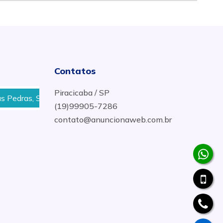
Contatos
Piracicaba / SP
Saltinho
Estruturas Metálicas para Cobertura em Pirac
(19)99905-7286
contato@anuncionaweb.com.br