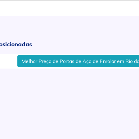
osicionadas
elhor Preço de Portas de Aço de Enrolar em Rio das Pedras, 