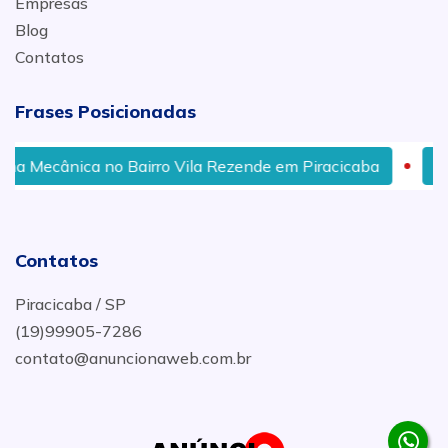
Empresas
Blog
Contatos
Frases Posicionadas
nica no Bairro Vila Rezende em Piracicaba
Serviço de
Contatos
Piracicaba / SP
(19)99905-7286
contato@anuncionaweb.com.br