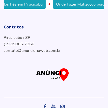
Piracicaba
Onde Fazer Matização para Cabelo em Pir
Contatos
Piracicaba / SP
(19)99905-7286
contato@anuncionaweb.com.br
.