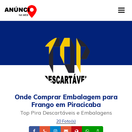
Tog
Onde Comprar Embalagem para
Frango em Piracicaba
Top Pira Descartáveis e Embalagens
20 Foto(s)
Facebook
Telefone
Instagram
Email
Site
Whatsapp
Celular