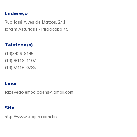
Endereço
Rua José Alves de Mattos, 241
Jardim Astúrias I - Piracicaba / SP
Telefone(s)
(19)3426-6145
(19)98118-1107
(19)97416-0785
Email
fazevedo.embalagens@gmail.com
Site
http://www.toppira.com.br/