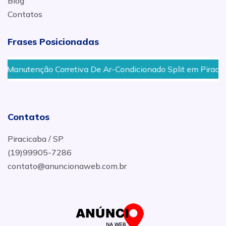
Blog
Contatos
Frases Posicionadas
anutenção Corretiva De Ar-Condicionado Split em Piracicab
Contatos
Piracicaba / SP
(19)99905-7286
contato@anuncionaweb.com.br