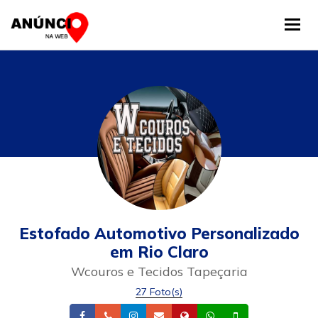
Tog
Estofado Automotivo Personalizado
em Rio Claro
Wcouros e Tecidos Tapeçaria
27 Foto(s)
Facebook
Telefone
Instagram
Email
Site
Whatsapp
Celular